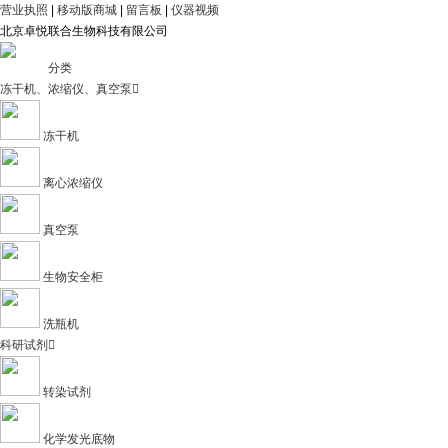
营业执照
|
移动版商城
|
留言板
|
仪器视频
北京卓悦联合生物科技有限公司
分类
冻干机、浓缩仪、真空泵

冻干机
离心浓缩仪
真空泵
生物安全柜
洗瓶机
科研试剂

转染试剂
化学发光底物