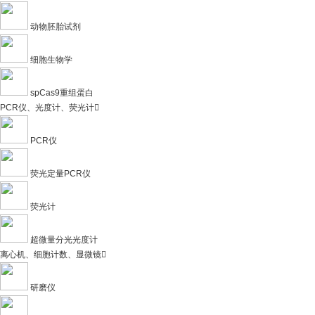
动物胚胎试剂
细胞生物学
spCas9重组蛋白
PCR仪、光度计、荧光计

PCR仪
荧光定量PCR仪
荧光计
超微量分光光度计
离心机、细胞计数、显微镜

研磨仪