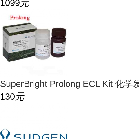
1099
元
SuperBright Prolong ECL K
130
元