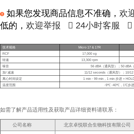
如果您发现商品信息不准确，
欢
低的，
欢迎举报

24小时客服

技术规格
Micro 17 & 17R
RCF
17,000 xg
转速
13,300 rpm
噪音
56 dBA
（通风型）；
50 dBA
加
/
减速
11/12 seconds
（通风型）；
10/1
离心时间设定
1 min - 99 min
，
1 min
步进
+ HOL
温度范围
-9
℃
-40
℃，
1
℃步
如需了解产品适用性及获取产品详细资料请联系：
公司名称
北京卓悦联合生物科技有限公司