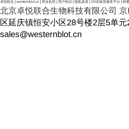
卓悦联合
|
westernblot.cn
|
营业执照
|
用户协议
|
隐私政策
|
SO实验室服务平台
|
研磨
北京卓悦联合生物科技有限公司
京
区延庆镇恒安小区28号楼2层5单元28-1A4 T
sales@westernblot.cn