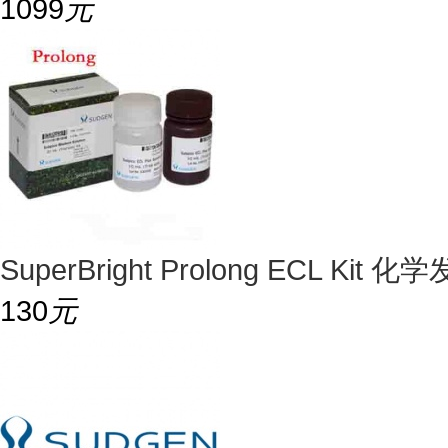
1099
元
SuperBright Prolong ECL K
130
元