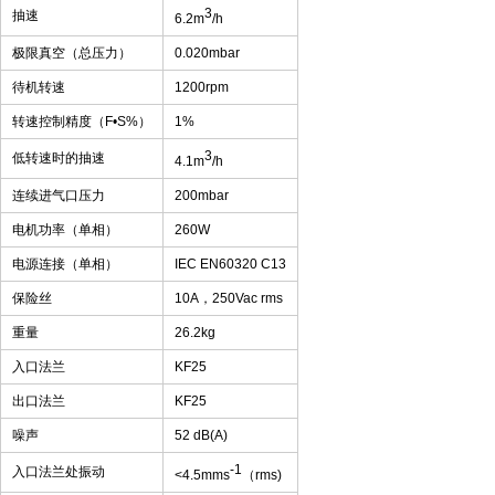
3
抽速
6.2m
/h
极限真空（总压力）
0.020mbar
待机转速
1200rpm
转速控制精度（
F
•
S%
）
1%
3
低转速时的抽速
4.1m
/h
连续进气口压力
200mbar
电机功率（单相）
260W
电源连接（单相）
IEC EN60320 C13
保险丝
10A
，
250Vac rms
重量
26.2kg
入口法兰
KF25
出口法兰
KF25
噪声
52 dB(A)
-1
入口法兰处振动
<4.5mms
（
rms)