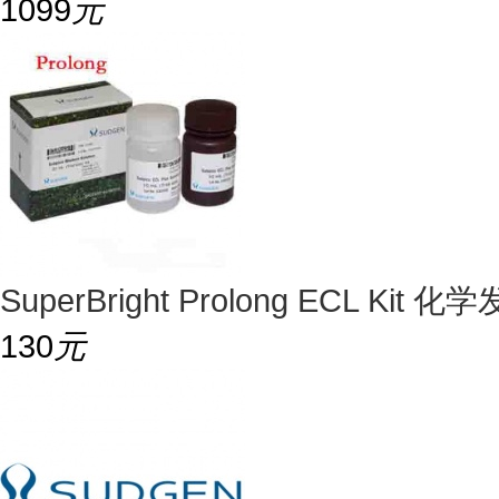
1099
元
SuperBright Prolong ECL K
130
元