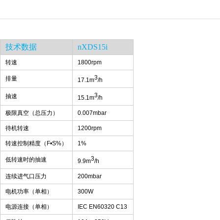
技术数据
nXDS15i
转速
1800rpm
3
排量
17.1m
/h
3
抽速
15.1m
/h
极限真空（总压力）
0.007mbar
待机转速
1200rpm
转速控制精度（
F
•
S%
）
1%
3
低转速时的抽速
9.9m
/h
连续进气口压力
200mbar
电机功率（单相）
300W
电源连接（单相）
IEC EN60320 C13