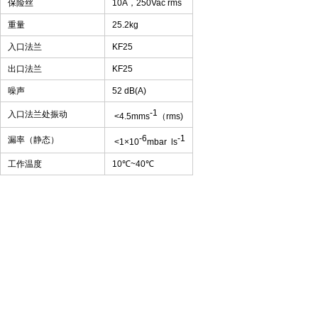
保险丝
10A
，
250Vac rms
重量
25.2kg
入口法兰
KF25
出口法兰
KF25
噪声
52 dB(A)
-1
入口法兰处振动
<4.5mms
（
rms)
-6
-1
漏率（静态）
<1
×
10
mbar ls
工作温度
10
℃
~40
℃