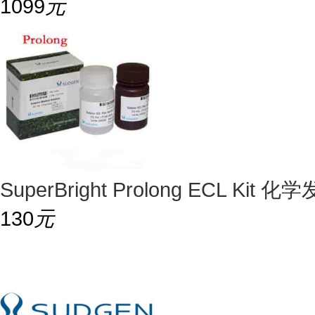
1099
元
SuperBright Prolong ECL K
130
元